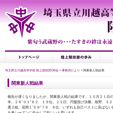
埼玉県立川越高等学校 陸上競技部OB会
>
事務局だより
> 関東新人戦結果
関東新人戦結果
報告が遅くなりましたが、関東新人戦の結果です。１０月２１日
本。２６´０１”６２ １９位。２２日、円盤投げ決勝。牧野、３
選２組。花岡１’５９”７６ ６位。いずれも自己ベストに及ばな
を来シーズンに生かして欲しいと思います。