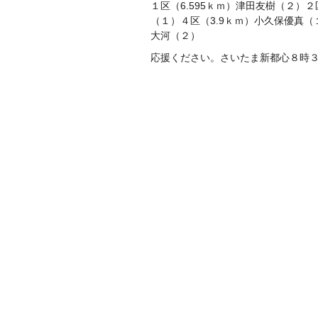
１区（6.595ｋｍ）津田友樹（２）２
（１）４区（3.9ｋｍ）小久保優真（
大河（２）
応援ください。さいたま新都心８時