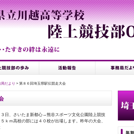
務局だより
> 第８６回埼玉県駅伝競走大会
会
月３日、さいたま新都心→熊谷スポーツ文化公園陸上競技
９５ｋｍ高校の部には４０校が出場します。昨年の大会、
は