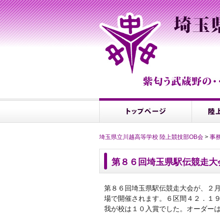
埼玉県立川越高等学校 陸上競技部OB会
>
事
第８６回埼玉県駅伝競走大
第８６回埼玉県駅伝競走大会が、２
場で開催されます。６区間４２．１
我が校は１０入賞でした。オーダー