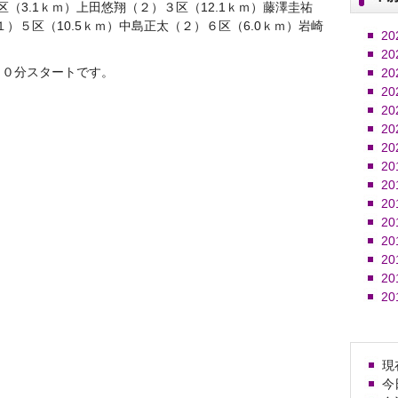
区（3.1ｋｍ）上田悠翔（２）３区（12.1ｋｍ）藤澤圭祐
１）５区（10.5ｋｍ）中島正太（２）６区（6.0ｋｍ）岩崎
20
20
３０分スタートです。
20
20
20
20
20
20
20
20
20
20
20
20
20
現在
今日